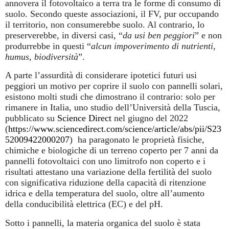
annovera il fotovoltaico a terra tra le forme di consumo di
suolo. Secondo queste associazioni, il FV, pur occupando
il territorio, non consumerebbe suolo. Al contrario, lo
preserverebbe, in diversi casi, “
da usi ben peggiori
” e non
produrrebbe in questi “
alcun impoverimento di nutrienti,
humus, biodiversità
”.
A parte l’assurdità di considerare ipotetici futuri usi
peggiori un motivo per coprire il suolo con pannelli solari,
esistono molti studi che dimostrano il contrario: solo per
rimanere in Italia, uno studio dell’Università della Tuscia,
pubblicato su
Science Direct
nel giugno del 2022
(
https://www.sciencedirect.com/science/article/abs/pii/S23
52009422000207
) ha paragonato le proprietà fisiche,
chimiche e biologiche di un terreno coperto per 7 anni da
pannelli fotovoltaici con uno limitrofo non coperto e i
risultati attestano una variazione della fertilità del suolo
con significativa riduzione della capacità di ritenzione
idrica e della temperatura del suolo, oltre all’aumento
della conducibilità elettrica (EC) e del pH.
Sotto i pannelli, la materia organica del suolo è stata