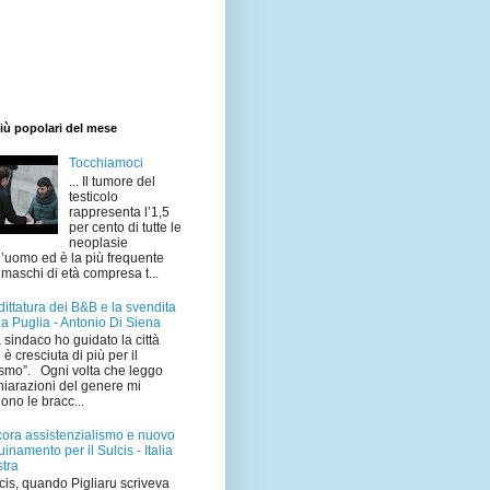
iù popolari del mese
Tocchiamoci
... Il tumore del
testicolo
rappresenta l’1,5
per cento di tutte le
neoplasie
l’uomo ed è la più frequente
 maschi di età compresa t...
dittatura dei B&B e la svendita
la Puglia - Antonio Di Siena
 sindaco ho guidato la città
 è cresciuta di più per il
ismo”. Ogni volta che leggo
hiarazioni del genere mi
ono le bracc...
ora assistenzialismo e nuovo
uinamento per il Sulcis - Italia
tra
cis, quando Pigliaru scriveva