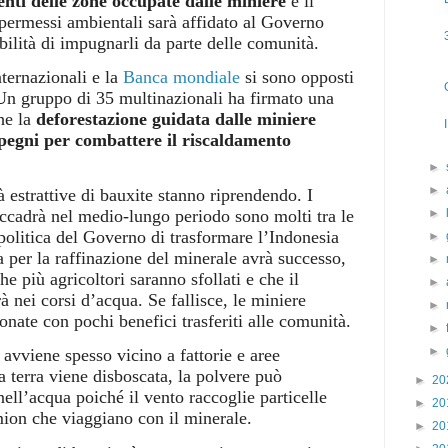
denti delle zone occupate dalle miniere
e il
 permessi ambientali sarà affidato al Governo
bilità di impugnarli da parte delle comunità.
nternazionali e la
Banca mondiale
si sono opposti
 Un gruppo di 35 multinazionali ha firmato una
he la
deforestazione guidata dalle miniere
mpegni per combattere il riscaldamento
►
►
tà estrattive di bauxite stanno riprendendo. I
►
accadrà nel medio-lungo periodo sono molti tra le
politica del Governo di trasformare l’Indonesia
►
ca per la raffinazione del minerale avrà successo,
►
he più agricoltori saranno sfollati e che il
►
rà nei corsi d’acqua. Se fallisce, le miniere
►
nate con pochi benefici trasferiti alle comunità.
►
►
 avviene spesso vicino a fattorie e aree
a terra viene disboscata, la polvere può
►
20
 nell’acqua poiché il vento raccoglie particelle
►
20
mion che viaggiano con il minerale.
►
20