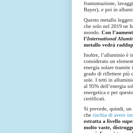
frantumazione, lavaggi
Bayer), e poi in allumi
Questo metallo leggero 
che solo nel 2019 ne ha
mondo.
Con l’aumento
l’
International Alumi
metallo vedrà raddopp
Inoltre, l’alluminio è 
considerato un element
energia solare tramite 
grado di riflettere più 
sole. I tetti in allumi
al 95% dell’energia so
energetica e per quest
certificati.
Si prevede, quindi, un
che
rischia di avere im
estratta a livello sup
molto vaste, distrugge