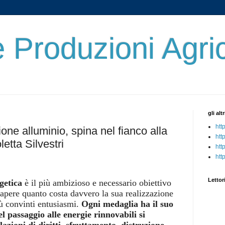
 Produzioni Agri
gli alt
htt
one alluminio, spina nel fianco alla
htt
letta Silvestri
htt
htt
Lettori
getica
è il più ambizioso e necessario obiettivo
sapere quanto costa davvero la sua realizzazione
ù convinti entusiasmi.
Ogni medaglia ha il suo
el passaggio alle energie rinnovabili si
lazioni di diritti, sfruttamento, distruzione