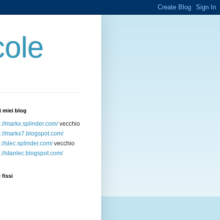
cole
ri miei blog
p://markx.splinder.com/
vecchio
p://markx7.blogspot.com/
p://slec.splinder.com/
vecchio
p://stanlec.blogspot.com/
 fissi