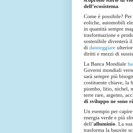
dell’ecosistema
.
Come è possibile? Per 
eoliche, automobili el
in quantità sempre magg
trasformazione e produ
sostenibile diventerà i
di
danneggiare
ulterior
diritti e mezzi di sussi
La Banca Mondiale
ha
Governi mondiali verso
sarà sempre più bisogn
costituente chiave, la 
piombo, litio, nichel, 
terre rare, argento, acc
di sviluppo ne sono r
Un esempio per capire 
energia verde e più sf
dell’
alluminio
.
La sua
trasforma la bauxite s