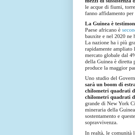
mezzi di sussistenza 
le acque di fiumi, torr
fanno affidamento per 
La Guinea è testimone
Paese africano è
secon
bauxite e nel 2020 ne h
La nazione ha i più gr
rapidamente ampliato 
mercato globale dal 4
della Guinea è diretta 
produce la maggior par
Uno studio del Gover
sarà un boom di estr
chilometri quadrati d
chilometri quadrati d
grande di New York Cit
mineraria della Guinea 
sostentamento e queste
sopravvivenza.
In realtà, le comunità l