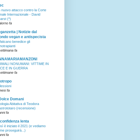
ec
 nuovo attacco contro la Corte
nale Internazionale - David
arst (*)
giorno fa
ganzetta | Notizie dal
ndo vegan e antispecista
 Vaticano benedice gli
notrapianti
settimana fa
NNAMARIAMANZONI
IMALI NONUMANI: VITTIME IN
CE E IN GUERRA
settimane fa
iotropo
flessioni
mesi fa
 Dolce Domani
ologia Abitativa di Teodora
strototaro (recensione)
anni fa
 confidenza lenta
sì è iniziato il 2021 (e vediamo
me proseguirà...)
anni fa