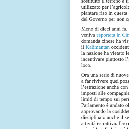
sostituito il terreno a 
utilizzato per l’agricol
piantare riso in quest
del Governo per non ca
Meno di dieci anni fa,
veniva
esportata in Ci
domanda cinese ha visto
il
Kalimantan
occidenta
la nazione ha vietato l
incentivare piuttosto l’
loco.
Ora una serie di nuove
a far rivivere quei poz
l’estrazione anche con 
imposti alle compagnie 
limiti di tempo sui per
Parlamento è andato ol
approvando la cosiddet
disciplinato anche il s
attività estrattiva.
Le nu