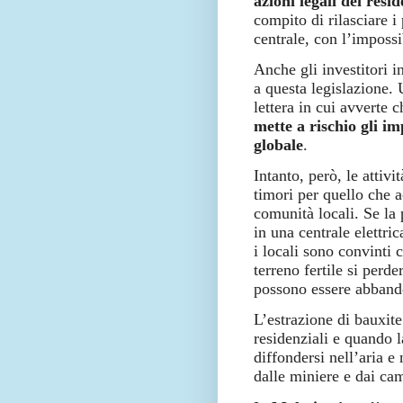
azioni legali dei resi
compito di rilasciare i
centrale, con l’impossi
Anche gli investitori i
a questa legislazione.
lettera in cui avverte c
mette a rischio gli i
globale
.
Intanto, però, le attivi
timori per quello che 
comunità locali. Se la 
in una centrale elettri
i locali sono convinti c
terreno fertile si perde
possono essere abbando
L’estrazione di bauxite
residenziali e quando l
diffondersi nell’aria e
dalle miniere e dai ca