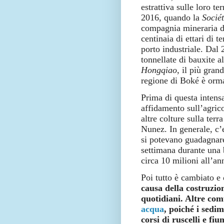
estrattiva sulle loro t
2016, quando la
Socié
compagnia mineraria di
centinaia di ettari di 
porto industriale. Dal
tonnellate di bauxite al
Hongqiao
, il più gran
regione di Boké è orma
Prima di questa intensa
affidamento sull’agricol
altre colture sulla terr
Nunez. In generale, c’e
si potevano guadagnare
settimana durante una 
circa 10 milioni all’an
Poi tutto è cambiato e
causa della costruzio
quotidiani. Altre co
acqua
, poiché i sedi
corsi di ruscelli e fiu