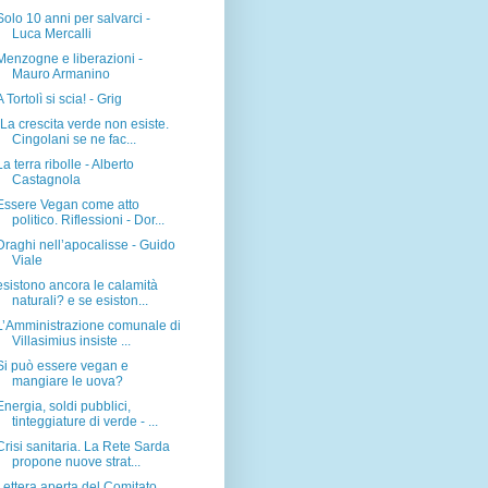
Solo 10 anni per salvarci -
Luca Mercalli
Menzogne e liberazioni -
Mauro Armanino
A Tortolì si scia! - Grig
"La crescita verde non esiste.
Cingolani se ne fac...
La terra ribolle - Alberto
Castagnola
Essere Vegan come atto
politico. Riflessioni - Dor...
Draghi nell’apocalisse - Guido
Viale
esistono ancora le calamità
naturali? e se esiston...
L’Amministrazione comunale di
Villasimius insiste ...
Si può essere vegan e
mangiare le uova?
Energia, soldi pubblici,
tinteggiature di verde - ...
Crisi sanitaria. La Rete Sarda
propone nuove strat...
Lettera aperta del Comitato