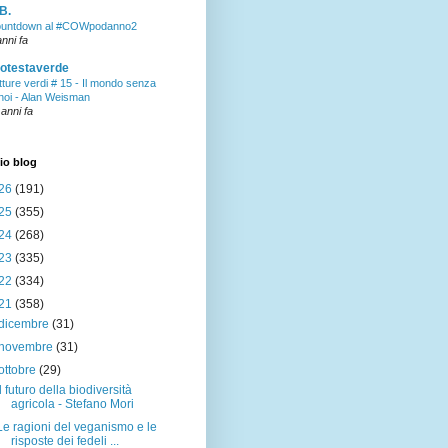
B.
untdown al #COWpodanno2
anni fa
otestaverde
tture verdi # 15 - Il mondo senza
 noi - Alan Weisman
 anni fa
io blog
26
(191)
25
(355)
24
(268)
23
(335)
22
(334)
21
(358)
dicembre
(31)
novembre
(31)
ottobre
(29)
Il futuro della biodiversità
agricola - Stefano Mori
Le ragioni del veganismo e le
risposte dei fedeli ...