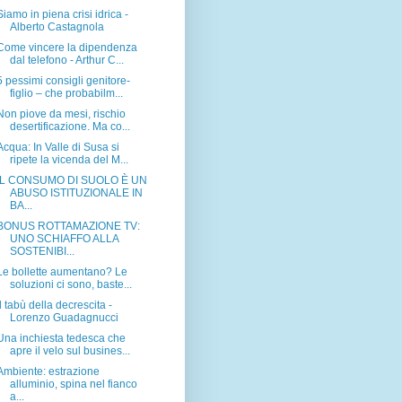
Siamo in piena crisi idrica -
Alberto Castagnola
Come vincere la dipendenza
dal telefono - Arthur C...
5 pessimi consigli genitore-
figlio – che probabilm...
Non piove da mesi, rischio
desertificazione. Ma co...
Acqua: In Valle di Susa si
ripete la vicenda del M...
IL CONSUMO DI SUOLO È UN
ABUSO ISTITUZIONALE IN
BA...
BONUS ROTTAMAZIONE TV:
UNO SCHIAFFO ALLA
SOSTENIBI...
Le bollette aumentano? Le
soluzioni ci sono, baste...
Il tabù della decrescita -
Lorenzo Guadagnucci
Una inchiesta tedesca che
apre il velo sul busines...
Ambiente: estrazione
alluminio, spina nel fianco
a...