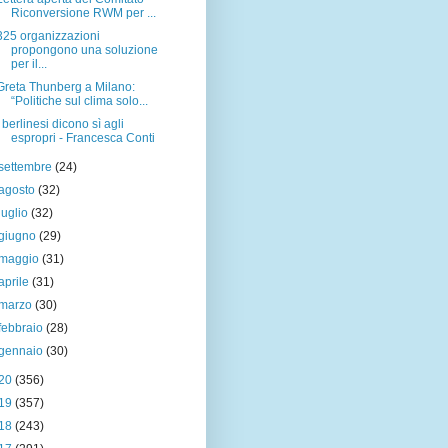
Riconversione RWM per ...
325 organizzazioni
propongono una soluzione
per il...
Greta Thunberg a Milano:
“Politiche sul clima solo...
I berlinesi dicono sì agli
espropri - Francesca Conti
settembre
(24)
agosto
(32)
luglio
(32)
giugno
(29)
maggio
(31)
aprile
(31)
marzo
(30)
febbraio
(28)
gennaio
(30)
20
(356)
19
(357)
18
(243)