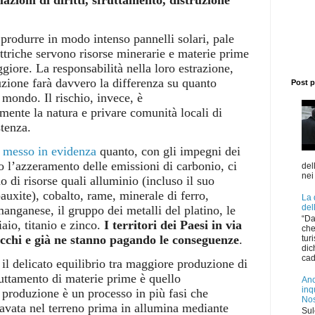
produrre in modo intenso pannelli solari, pale
ettriche servono risorse minerarie e materie prime
iore. La responsabilità nella loro estrazione,
zione farà davvero la differenza su quanto
Post p
l mondo. Il rischio, invece, è
mente la natura e privare comunità locali di
stenza.
 messo in evidenza
quanto, con gli impegni dei
 l’azzeramento delle emissioni di carbonio, ci
del
nei
o di risorse quali
alluminio (incluso il suo
bauxite), cobalto, rame, minerale di ferro,
La 
del
manganese, il gruppo dei metalli del platino, le
“Da
iaio, titanio e zinco.
I territori dei Paesi in via
che
icchi e già ne stanno pagando le conseguenze
.
tur
dic
cad
il delicato equilibrio tra maggiore produzione di
ruttamento di materie prime è quello
Anc
inq
 produzione è un processo in più fasi che
Nos
cavata nel terreno prima in allumina mediante
Sul