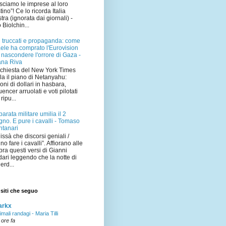
sciamo le imprese al loro
tino”! Ce lo ricorda Italia
tra (ignorata dai giornali) -
o Biolchin...
i truccati e propaganda: come
aele ha comprato l'Eurovision
 nascondere l'orrore di Gaza -
ana Riva
nchiesta del New York Times
la il piano di Netanyahu:
ioni di dollari in hasbara,
luencer arruolati e voti pilotati
ripu...
parata militare umilia il 2
gno. E pure i cavalli - Tomaso
tanari
issà che discorsi geniali /
no fare i cavalli”. Affiorano alle
bra questi versi di Gianni
ari leggendo che la notte di
erd...
 siti che seguo
arkx
imali randagi - Maria Tilli
 ore fa