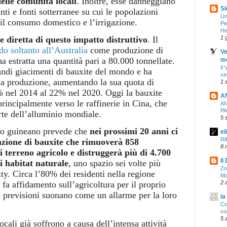
delle comunità locali
. Inoltre, esse danneggiano
Sl
enti e fonti sotterranee su cui le popolazioni
Un
il consumo domestico e l’irrigazione.
Pe
He
1 
 diretta di questo impatto distruttivo
. Il
do soltanto all’Australia
come produzione di
Ve
a estratta una quantità pari a 80.000 tonnellate.
mo
Il
andi giacimenti di bauxite del mondo e ha
xe
la produzione, aumentando la sua quota di
1 
% nel 2014 al 22% nel 2020. Oggi la bauxite
A
principalmente verso le raffinerie in Cina, che
AN
PA
te dell’alluminio mondiale.
5 
no guineano prevede che
nei prossimi 20 anni ci
el
Ri
azione di bauxite che rimuoverà 858
8 
i terreno agricolo e distruggerà più di 4.700
Il
i habitat naturale
, uno spazio sei volte più
Zo
y. Circa l’80% dei residenti nella regione
Ma
2 
fa affidamento sull’agricoltura per il proprio
 previsioni suonano come un allarme per la loro
la
Co
co
5 
ocali già soffrono a causa dell’intensa attività