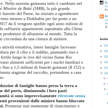
erre. Nella nazione guineana tutto è cambiato nel
G.
Co
té Minière de Boké (SMB)
, la più grande
9 
 bauxite del Paese, ha iniziato a sgomberare
Pr
terreno intorno a Diakhabia per far posto a un
Le
 2017 da lì vengono spedite ogni anno milioni di
di
11
le raffinerie appartenenti soprattutto alla
China
de produttore di alluminio al mondo. Tutta la
i circondata da una cintura di miniere.
Archiv
►
20
 attività estrattiva, intere famiglie facevano
►
20
tura per il cibo e il reddito, piantando riso e
a fertile lungo le rive del vicino fiume Rio
►
20
rano alimenti sufficienti per i nuclei familiari e
►
20
 fino a 1,5 milioni di franchi guineani ($ 152) a
►
20
buona stagione del raccolto, portandone a casa
▼
20
no.
►
►
dozzine di famiglie hanno perso la terra a
▼
ne del porto, diminuendo i loro pasti
munità si sono improvvisamente
ritrovate senza
menti provenienti dalle miniere hanno bloccato
mi.
Promesse mai mantenute di risarcimento o