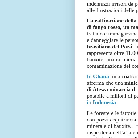
indennizzi irrisori da 
alle frustrazioni delle 
La raffinazione della
di fango rosso, un ma
trattato e immagazzina
e danneggiare le perso
brasiliano del Pará
, 
rappresenta oltre 11.0
bauxite, una raffineria
contaminazione dei co
In
Ghana
, una coalizi
afferma che una
minie
di Atewa minaccia di
potabile a milioni di 
in
Indonesia
.
Le foreste e le fattori
con pozzi acquitrinosi 
minerale di bauxite. I 
disperdersi nell’aria 