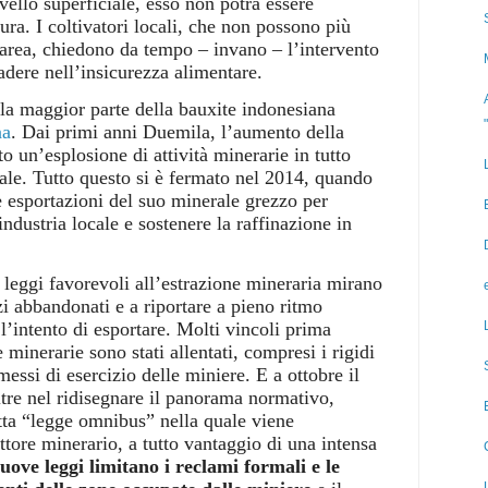
livello superficiale, esso non potrà essere
tura. I coltivatori locali, che non possono più
a area, chiedono da tempo – invano – l’intervento
dere nell’insicurezza alimentare.
 la maggior parte della bauxite indonesiana
na
. Dai primi anni Duemila, l’aumento della
 un’esplosione di attività minerarie in tutto
le. Tutto questo si è fermato nel 2014, quando
e esportazioni del suo minerale grezzo per
industria locale e sostenere la raffinazione in
 leggi favorevoli all’estrazione mineraria mirano
zi abbandonati e a riportare a pieno ritmo
l’intento di esportare. Molti vincoli prima
minerarie sono stati allentati, compresi i rigidi
messi di esercizio delle miniere. E a ottobre il
tre nel ridisegnare il panorama normativo,
ta “legge omnibus” nella quale viene
ettore minerario, a tutto vantaggio di una intensa
ove leggi limitano i reclami formali e le