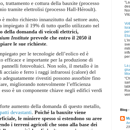
“La
o, trattamento e cottura della bauxite (processo
des
nio tramite elettrolisi (processo Hall-Héroult).
Nos
Vit
è molto richiesto innanzitutto dal settore auto,
Vot
 impiegato il 19% di tutto quello utilizzato nel
Isr
 della domanda di veicoli elettrici,
per
Eli
nium Institute
prevede che entro il 2050 il
L'i
iare le sue richieste
.
sve
mil
inf
impiegato per le tecnologie dell’eolico ed è
per 
o efficace e importante per la produzione di
i pannelli fotovoltaici. Non solo, il metallo è in
La 
giu
di acciaio e ferro i raggi infrarossi (calore) del
Mon
nio adeguatamente rivestiti possono assorbire fino
“Ch
san
lare, migliorando notevolmente l’efficienza
lab
o esso è un componente chiave negli edifici verdi
Rod
ven
 forte aumento della domanda di questo metallo,
Blog -
patti devastanti
.
Poiché la bauxite viene
erficiale, le miniere spesso si estendono su aree
M
An
ndo i terreni agricoli che sono alla base dei
23