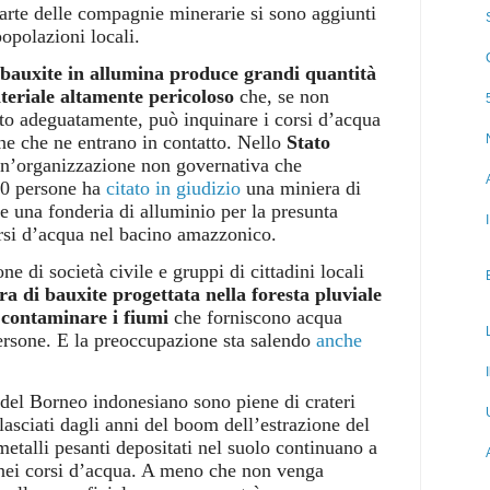
parte delle compagnie minerarie si sono aggiunti
popolazioni locali.
 bauxite in allumina produce grandi quantità
teriale altamente pericoloso
che, se non
to adeguatamente, può inquinare i corsi d’acqua
ne che ne entrano in contatto. Nello
Stato
un’organizzazione non governativa che
00 persone ha
citato in giudizio
una miniera di
 e una fonderia di alluminio per la presunta
rsi d’acqua nel bacino amazzonico.
one di società civile e gruppi di cittadini locali
ra di bauxite progettata nella foresta pluviale
 contaminare i fiumi
che forniscono acqua
persone. E la preoccupazione sta salendo
anche
e del Borneo indonesiano sono piene di crateri
lasciati dagli anni del boom dell’estrazione del
metalli pesanti depositati nel suolo continuano a
e nei corsi d’acqua. A meno che non venga